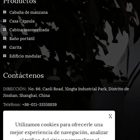
Cabaña de manzana
Casa Cápsula
Cabina insonorizada
Baño portátil
Garita
Edificio modular
Contáctenos
DIRECCIÓN:
No. 66, Caoli Road, Xingta Industrial Park, Distrito de
Jinshan, Shanghai, China
Teléfono:
+86-021-33558839
Teléfono:
+86-13661698568
X
Correo electrónico:
sandy@cymdin.com
Utilizamos cookies para ofrecerle una
mejor experiencia de navegación, analizar
el tráfico del sitio y personalizar el